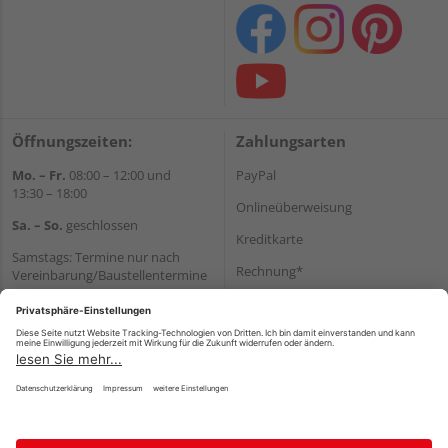
Öffnungszeiten:
Zahlungsarten
Mo. – Fr.
08:00 – 12:00 und
PayPal
13:30 – 18:00
Onlineüberweisung
Sa. – So.
geschlossen
Kreditkarte
Samstags: Termine nur nach
Rechnung*
Vereinbarung/Baustellentermine
Wir helfen Ihnen gerne
*Bonität vorausgesetzt
weiter
Versand
Tel.:
+49 6062 956180
Versandkosten
E-Mail:
shop@holzland-seibert.de
Impressum
AGB
Widerruf
Datenschutz