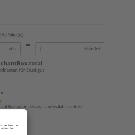
0 € / Paket(e))
Stk.
Paket(e)
rchantBox.total
ndkosten für Stückgut
en
g:
antBox.option.delivery.laterAvailable.subtext
abholen
g: