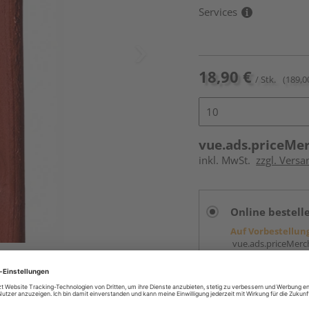
Services
18,90 €
/ Stk.
(189,0
vue.ads.priceMe
inkl. MwSt.
zzgl. Versa
Online bestell
Auf Vorbestellun
vue.ads.priceMerch
Beim Händler 
Auf Vorbestellun