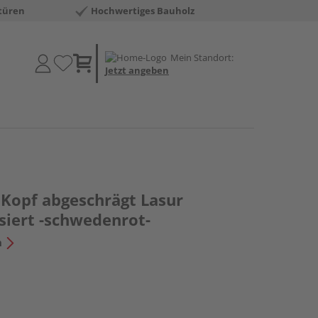
türen
Hochwertiges Bauholz
Mein Standort:
Jetzt angeben
 Kopf abgeschrägt Lasur
siert -schwedenrot-
n