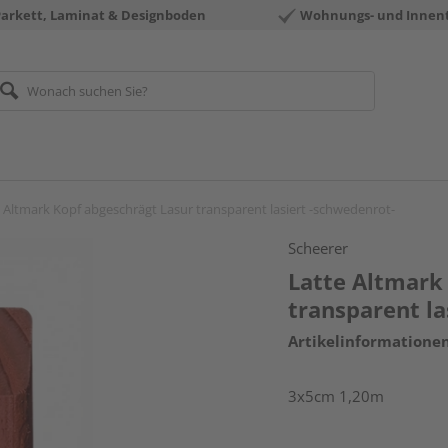
Parkett, Laminat & Designboden
Wohnungs- und Innen
 Altmark Kopf abgeschrägt Lasur transparent lasiert -schwedenrot-
Scheerer
Latte Altmark
transparent la
Artikelinformatione
3x5cm 1,20m