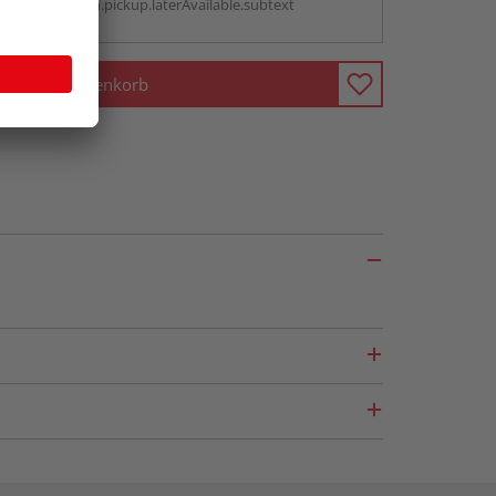
antBox.option.pickup.laterAvailable.subtext
In den Warenkorb