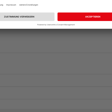
vue.ads.priceMerch