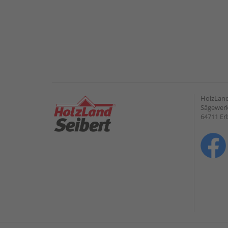
HolzLan
Sägewerk
64711 Er