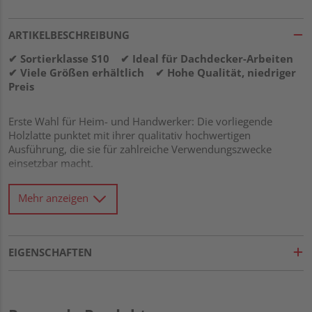
ARTIKELBESCHREIBUNG
✔ Sortierklasse S10 ✔ Ideal für Dachdecker-Arbeiten
✔ Viele Größen erhältlich ✔ Hohe Qualität, niedriger
Preis
Erste Wahl für Heim- und Handwerker: Die vorliegende
Holzlatte punktet mit ihrer qualitativ hochwertigen
Ausführung, die sie für zahlreiche Verwendungszwecke
einsetzbar macht.
Mehr anzeigen
Material
:
Fichte gehört zu den
meistgebrauchten Holzarten
im Bauwesen
und ist die häufigste Baumart in
EIGENSCHAFTEN
deutschen Wäldern.
Insbesondere als Werkstoff für
konstruktive
Vorhaben
sowie
Massenholz
, z. B. für Paletten, hat