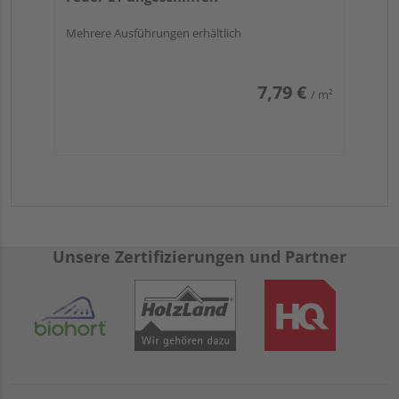
Die Dachlatten Maße des vorliegenden Produkts
Mehrere Ausführungen erhältlich
wählen Sie selber aus, d. h. Sie haben die
Möglichkeit,
Länge, Breite und Stärke
entsprechend der Vorgaben auszusuchen.
7,79 €
/ m²
Übrigens erhalten Sie auch
individuelle
Zuschnitte
– fragen Sie einfach nach dem
Zuschnittservice
!
Das hier beschriebene Element aus Holz ist
unbehandelt sowie sägerau – also nicht gehobelt
oder geglättet.
Anwendungsbeispiele
:
Unsere Zertifizierungen und Partner
Insbesondere für die
Anlage eines Dachstuhls
und
das
Aufbringen von Dachziegeln
erfreuen sich
Fichtenholzstreben großer Bekanntheit. Hierfür
eignen sich besonders Latten der
Sortierklasse S10
oder höher.
Sie überlegen, welche Dachlatten zum Decke