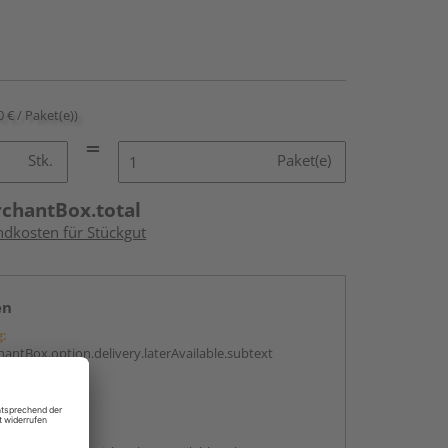
0 € / Paket(e))
Stk.
Paket(e)
rchantBox.total
ndkosten für Stückgut
en
g:
antBox.option.delivery.laterAvailable.subtext
abholen
g: