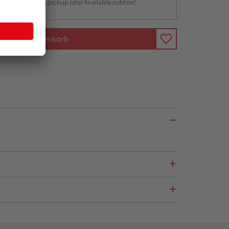
antBox.option.pickup.laterAvailable.subtext
In den Warenkorb