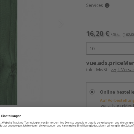
Services
16,20 €
/ Stk.
(162,0
vue.ads.priceMe
inkl. MwSt.
zzgl. Versa
Online bestell
Auf Vorbestellun
vue.ads.priceMerch
Beim Händler 
Auf Vorbestellun