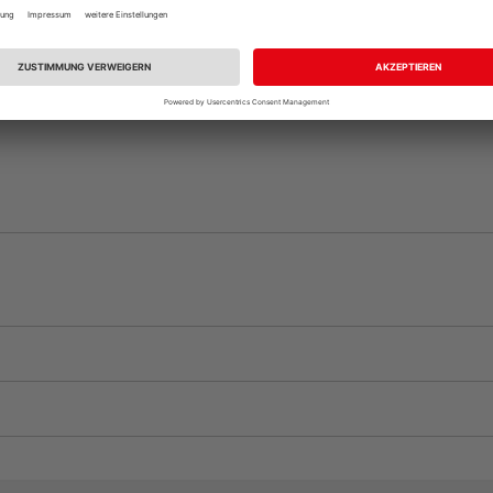
vue.ads.priceMerch