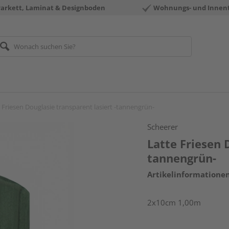
Parkett, Laminat & Designboden
Wohnungs- und Innen
 Friesen Douglasie transparent lasiert -tannengrün-
Scheerer
Latte Friesen 
tannengrün-
Artikelinformatione
2x10cm 1,00m