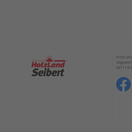
HolzLan
Sägewerk
64711 Er