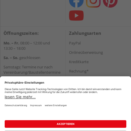
Öffnungszeiten:
Zahlungsarten
Mo. – Fr.
08:00 – 12:00 und
PayPal
13:30 – 18:00
Onlineüberweisung
Sa. – So.
geschlossen
Kreditkarte
Samstags: Termine nur nach
Rechnung*
Vereinbarung/Baustellentermine
Wir helfen Ihnen gerne
*Bonität vorausgesetzt
weiter
Versand
Tel.:
+49 6062 956180
Versandkosten
E-Mail:
shop@holzland-seibert.de
Impressum
AGB
Widerruf
Datenschutz
Reservierungsbedingungen
Vertrag widerrufen