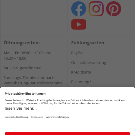
Öffnungszeiten:
Zahlungsarten
Mo. – Fr.
08:00 – 12:00 und
PayPal
13:30 – 18:00
Onlineüberweisung
Sa. – So.
geschlossen
Kreditkarte
Samstags: Termine nur nach
Rechnung*
Vereinbarung/Baustellentermine
Wir helfen Ihnen gerne
*Bonität vorausgesetzt
weiter
Versand
Tel.:
+49 6062 956180
Versandkosten
E-Mail:
shop@holzland-seibert.de
Impressum
AGB
Widerruf
Datenschutz