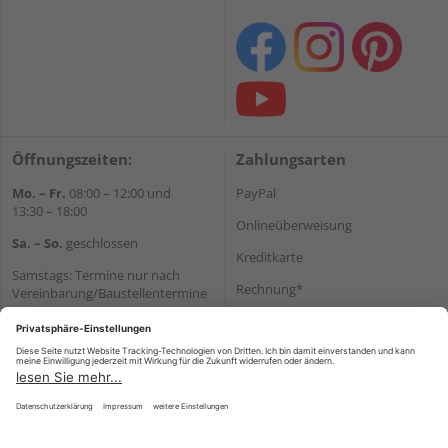
Öffnungszeiten:
Zahlungsarten
Mo. – Fr.
08:00 – 12:00 und
PayPal
13:30 – 18:00
Onlineüberweisung
Sa. – So.
geschlossen
Kreditkarte
Samstags: Termine nur nach
Rechnung*
Vereinbarung/Baustellentermine
Wir helfen Ihnen gerne
*Bonität vorausgesetzt
weiter
Versand
Tel.:
+49 6062 956180
Versandkosten
E-Mail:
shop@holzland-seibert.de