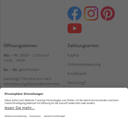
Öffnungszeiten:
Zahlungsarten
Mo. – Fr.
08:00 – 12:00 und
PayPal
13:30 – 18:00
Onlineüberweisung
Sa. – So.
geschlossen
Kreditkarte
Samstags: Termine nur nach
Rechnung*
Vereinbarung/Baustellentermine
Wir helfen Ihnen gerne
*Bonität vorausgesetzt
weiter
Versand
Tel.:
+49 6062 956180
Versandkosten
E-Mail:
shop@holzland-seibert.de