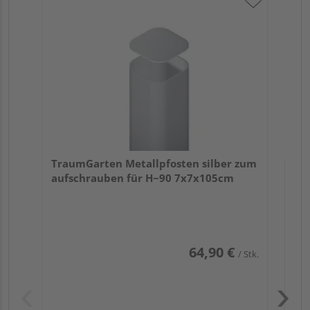
Tra
Er
TraumGarten Metallpfosten silber zum
aufschrauben für H~90 7x7x105cm
64,90 €
/ Stk.