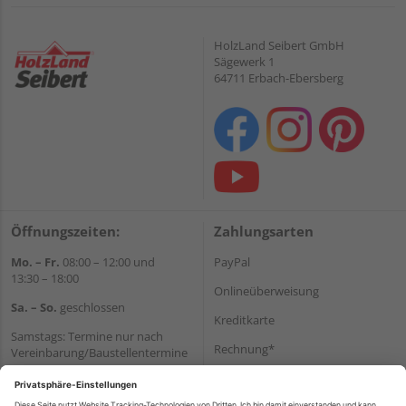
HolzLand Seibert GmbH
Sägewerk 1
64711 Erbach-Ebersberg
Öffnungszeiten:
Zahlungsarten
Mo. – Fr.
08:00 – 12:00 und
PayPal
13:30 – 18:00
Onlineüberweisung
Sa. – So.
geschlossen
Kreditkarte
Samstags: Termine nur nach
Rechnung*
Vereinbarung/Baustellentermine
Wir helfen Ihnen gerne
*Bonität vorausgesetzt
weiter
Versand