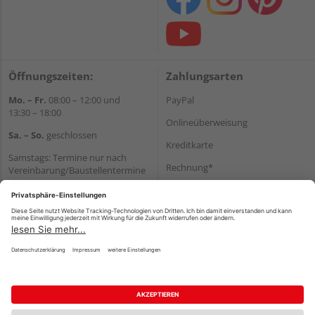
Öffnungszeiten:
Zahlungsarten
Mo. – Fr.
08:00 – 12:00 und
PayPal
13:30 – 18:00
Onlineüberweisung
Sa. – So.
geschlossen
Kreditkarte
Samstags: Termine nur nach
Rechnung*
Vereinbarung/Baustellentermine
Wir helfen Ihnen gerne
*Bonität vorausgesetzt
weiter
Versand
Tel.:
+49 6062 956180
Versandkosten
E-Mail:
shop@holzland-seibert.de
Impressum
AGB
Widerruf
Datenschutz
Reservierungsbedingungen
Vertrag widerrufen