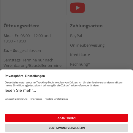
Öffnungszeiten:
Zahlungsarten
Mo. – Fr.
08:00 – 12:00 und
PayPal
13:30 – 18:00
Onlineüberweisung
Sa. – So.
geschlossen
Kreditkarte
Samstags: Termine nur nach
Rechnung*
Vereinbarung/Baustellentermine
Wir helfen Ihnen gerne
*Bonität vorausgesetzt
weiter
Versand
Tel.:
+49 6062 956180
Versandkosten
E-Mail:
shop@holzland-seibert.de
Impressum
AGB
Widerruf
Datenschutz
Reservierungsbedingungen
Vertrag widerrufen