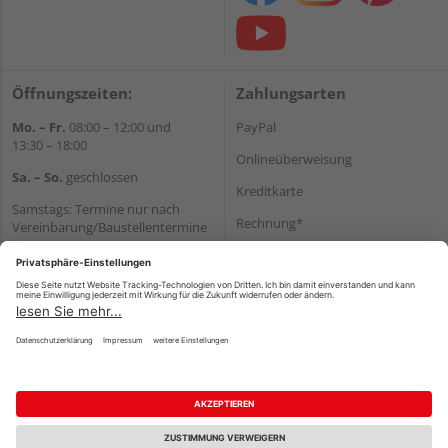
Öffnungszeiten:
Zahlungsarten
Mo. – Fr.
08:00 – 12:00 und
PayPal
13:30 – 18:00
Onlineüberweisung
Sa. – So.
geschlossen
Kreditkarte
Samstags: Termine nur nach
Rechnung*
Vereinbarung/Baustellentermine
Wir helfen Ihnen gerne
*Bonität vorausgesetzt
weiter
Versand
Tel.:
+49 6062 956180
Versandkosten
E-Mail:
shop@holzland-seibert.de
Impressum
AGB
Widerruf
Datenschutz
Reservierungsbedingungen
Vertrag widerrufen