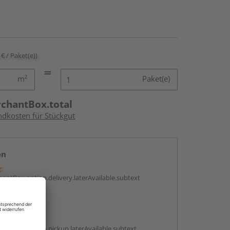
 € / Paket(e))
m²
Paket(e)
rchantBox.total
ndkosten für Stückgut
en
g:
antBox.option.delivery.laterAvailable.subtext
abholen
g:
antBox.option.pickup.laterAvailable.subtext