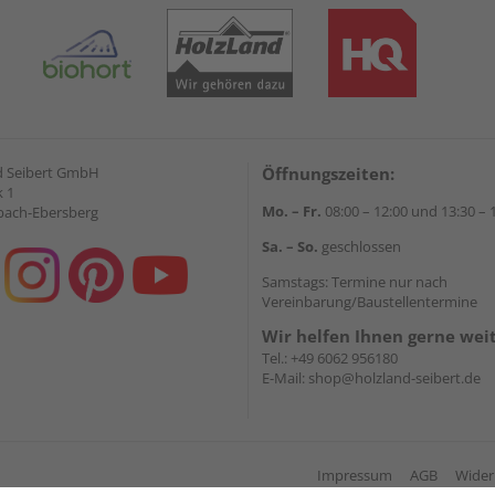
d Seibert GmbH
Öffnungszeiten:
 1
Mo. – Fr.
08:00 – 12:00 und 13:30 – 
bach-Ebersberg
Sa. – So.
geschlossen
Samstags: Termine nur nach
Vereinbarung/Baustellentermine
Wir helfen Ihnen gerne wei
Tel.:
+49 6062 956180
E-Mail:
shop@holzland-seibert.de
Impressum
AGB
Wider