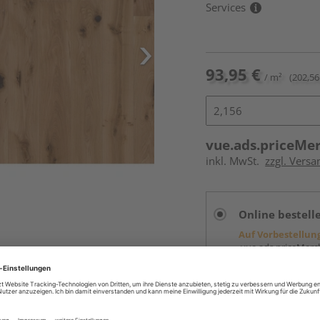
Services
93,95 €
/ m²
(202,56
vue.ads.priceMe
inkl. MwSt.
zzgl. Versa
Online bestell
Auf Vorbestellun
vue.ads.priceMerch
Beim Händler 
Auf Vorbestellun
vue.ads.priceMerch