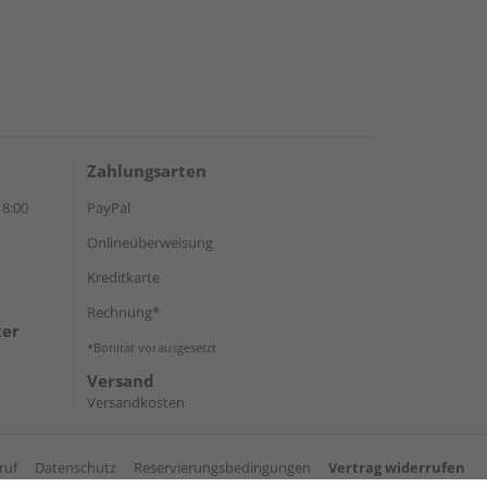
Zahlungsarten
18:00
PayPal
Onlineüberweisung
Kreditkarte
Rechnung*
ter
*Bonität vorausgesetzt
Versand
Versandkosten
ruf
Datenschutz
Reservierungsbedingungen
Vertrag widerrufen