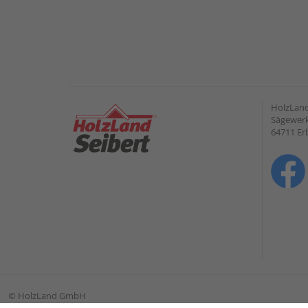
HolzLan
Sägewerk
64711 Er
©
HolzLand GmbH