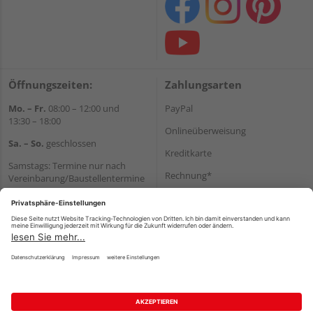
Öffnungszeiten:
Zahlungsarten
Mo. – Fr.
08:00 – 12:00 und
PayPal
13:30 – 18:00
Onlineüberweisung
Sa. – So.
geschlossen
Kreditkarte
Samstags: Termine nur nach
Rechnung*
Vereinbarung/Baustellentermine
Wir helfen Ihnen gerne
*Bonität vorausgesetzt
weiter
Versand
Tel.:
+49 6062 956180
Versandkosten
E-Mail:
shop@holzland-seibert.de
Impressum
AGB
Widerruf
Datenschutz