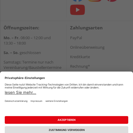
Öffnungszeiten:
Zahlungsarten
Mo. – Fr.
08:00 – 12:00 und
PayPal
13:30 – 18:00
Onlineüberweisung
Sa. – So.
geschlossen
Kreditkarte
Samstags: Termine nur nach
Rechnung*
Vereinbarung/Baustellentermine
Wir helfen Ihnen gerne
*Bonität vorausgesetzt
weiter
Versand
Tel.:
+49 6062 956180
Versandkosten
E-Mail:
shop@holzland-seibert.de
Impressum
AGB
Widerruf
Datenschutz
Reservierungsbedingungen
Vertrag widerrufen