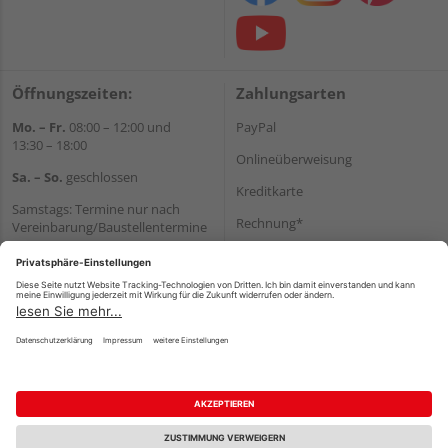
Öffnungszeiten:
Zahlungsarten
Mo. – Fr.
08:00 – 12:00 und
PayPal
13:30 – 18:00
Onlineüberweisung
Sa. – So.
geschlossen
Kreditkarte
Samstags: Termine nur nach
Rechnung*
Vereinbarung/Baustellentermine
Wir helfen Ihnen gerne
*Bonität vorausgesetzt
weiter
Versand
Tel.:
+49 6062 956180
Versandkosten
E-Mail:
shop@holzland-seibert.de
Impressum
AGB
Widerruf
Datenschutz
Reservierungsbedingungen
Vertrag widerrufen