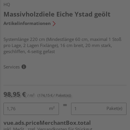
HQ
Massivholzdiele Eiche Ystad geölt
Artikelinformationen
Systemlänge 220 cm (Mindestlänge 60 cm, maximal 1 Stoß
pro Lage, 2 Lagen Fixlänge), 16 cm breit, 20 mm stark,
geschliffen, 4-seitig gefast
Services
98,95 €
/ m²
(174,15 € / Paket(e))
m²
Paket(e)
vue.ads.priceMerchantBox.total
inkl. MwSt.
zzgl. Versandkosten für Stückgut