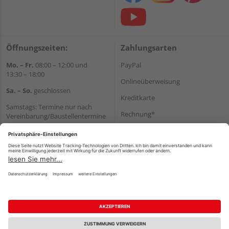
Öffnungszeiten:
Zahlungsarten
Mo. – Fr.
08:00 – 12:00 und
PayPal
13:30 – 18:00
Onlineüberweisung
Sa. – So.
geschlossen
Kreditkarte
Samstags: Termine nur nach
Rechnung*
Vereinbarung/Baustellentermine
Wir helfen Ihnen gerne
*Bonität vorausgesetzt
weiter
Versand
Tel.:
+49 6062 956180
Versandkosten
E-Mail:
shop@holzland-seibert.de
Impressum
AGB
Widerruf
Datenschutz
Reservierungsbedingungen
Vertrag widerrufen