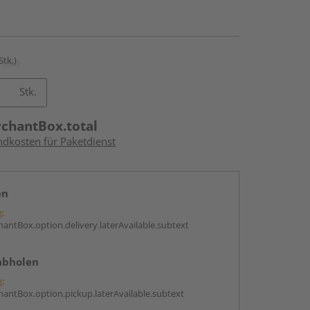
Stk.)
Stk.
rchantBox.total
ndkosten für Paketdienst
en
g:
antBox.option.delivery.laterAvailable.subtext
abholen
g:
antBox.option.pickup.laterAvailable.subtext