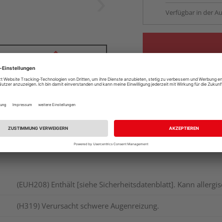
Verfügbar in der Au
(EUH208) Enthält [siehe Sicherheitsdatenblatt]. Kann allerg
(H319) Verursacht schwere Augenreizung.