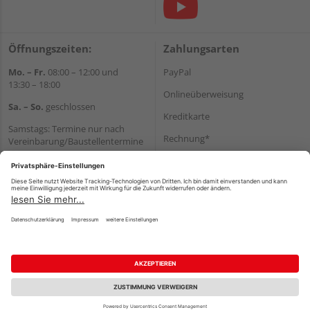
Öffnungszeiten:
Zahlungsarten
Mo. – Fr.
08:00 – 12:00 und
PayPal
13:30 – 18:00
Onlineüberweisung
Sa. – So.
geschlossen
Kreditkarte
Samstags: Termine nur nach
Rechnung*
Vereinbarung/Baustellentermine
Wir helfen Ihnen gerne
*Bonität vorausgesetzt
weiter
Versand
Tel.:
+49 6062 956180
Versandkosten
E-Mail:
shop@holzland-seibert.de
Impressum
AGB
Widerruf
Datenschutz
Reservierungsbedingungen
Vertrag widerrufen
©
HolzLand GmbH