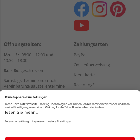
Öffnungszeiten:
Zahlungsarten
Mo. – Fr.
08:00 – 12:00 und
PayPal
13:30 – 18:00
Onlineüberweisung
Sa. – So.
geschlossen
Kreditkarte
Samstags: Termine nur nach
Rechnung*
Vereinbarung/Baustellentermine
Wir helfen Ihnen gerne
*Bonität vorausgesetzt
weiter
Versand
Tel.:
+49 6062 956180
Versandkosten
E-Mail:
shop@holzland-seibert.de
Impressum
AGB
Widerruf
Datenschutz