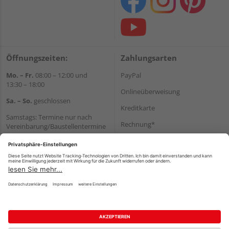
Öffnungszeiten:
Zahlungsarten
Mo. – Fr.
08:00 – 12:00 und
PayPal
13:30 – 18:00
Onlineüberweisung
Sa. – So.
geschlossen
Kreditkarte
Samstags: Termine nur nach
Rechnung*
Vereinbarung/Baustellentermine
Wir helfen Ihnen gerne
*Bonität vorausgesetzt
weiter
Versand
Tel.:
+49 6062 956180
Versandkosten
E-Mail:
shop@holzland-seibert.de
Impressum
AGB
Widerruf
Datenschutz
Reservierungsbedingungen
Vertrag widerrufen