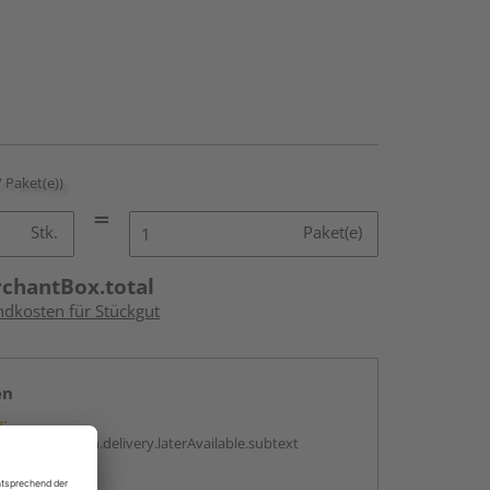
/ Paket(e))
Stk.
Paket(e)
rchantBox.total
ndkosten für Stückgut
en
g:
antBox.option.delivery.laterAvailable.subtext