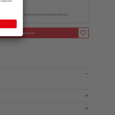
abholen
g:
antBox.option.pickup.laterAvailable.subtext
In den Warenkorb