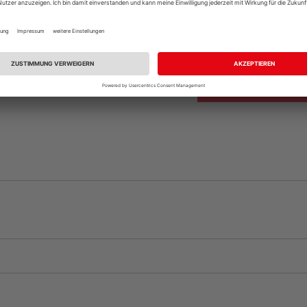
Beim Händler 
Auf Vorbestellun
vue.ads.priceMerch