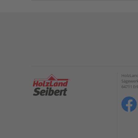
HolzLan
Sägewerk
64711 Er