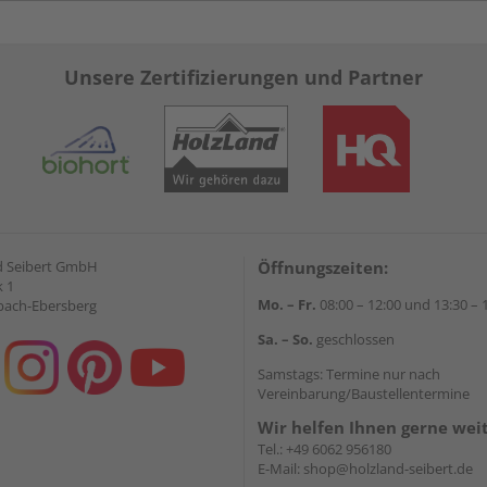
Unsere Zertifizierungen und Partner
d Seibert GmbH
Öffnungszeiten:
 1
Mo. – Fr.
08:00 – 12:00 und 13:30 – 
bach-Ebersberg
Sa. – So.
geschlossen
Samstags: Termine nur nach
Vereinbarung/Baustellentermine
Wir helfen Ihnen gerne wei
Tel.:
+49 6062 956180
E-Mail:
shop@holzland-seibert.de