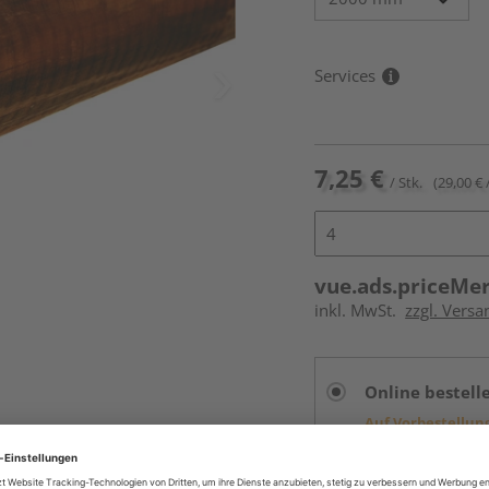
Services
7,25 €
/ Stk.
(29,00 € 
vue.ads.priceMe
inkl. MwSt.
zzgl. Versa
Online bestell
Auf Vorbestellun
vue.ads.priceMerch