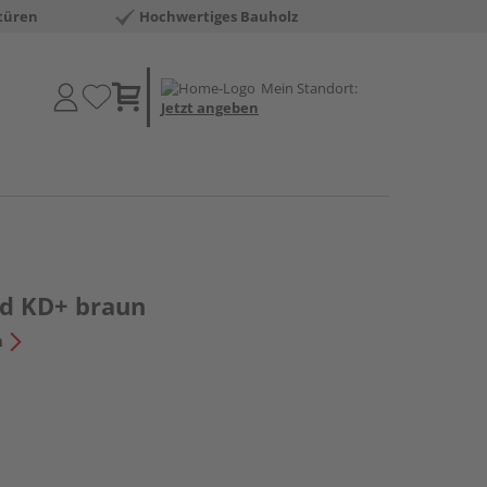
türen
Hochwertiges Bauholz
Mein Standort:
Jetzt angeben
nd KD+ braun
n