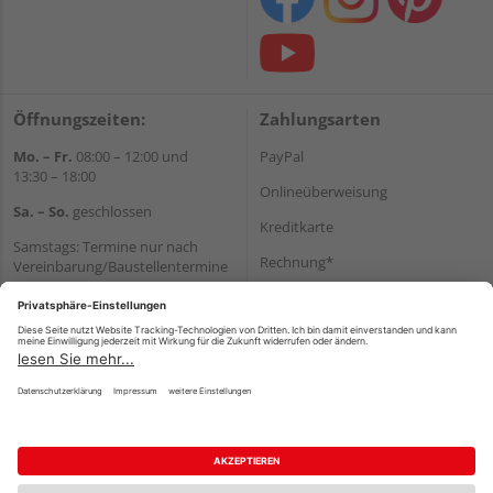
Öffnungszeiten:
Zahlungsarten
Mo. – Fr.
08:00 – 12:00 und
PayPal
13:30 – 18:00
Onlineüberweisung
Sa. – So.
geschlossen
Kreditkarte
Samstags: Termine nur nach
Rechnung*
Vereinbarung/Baustellentermine
Wir helfen Ihnen gerne
*Bonität vorausgesetzt
weiter
Versand
Tel.:
+49 6062 956180
Versandkosten
E-Mail:
shop@holzland-seibert.de
Impressum
AGB
Widerruf
Datenschutz
Reservierungsbedingungen
Vertrag widerrufen