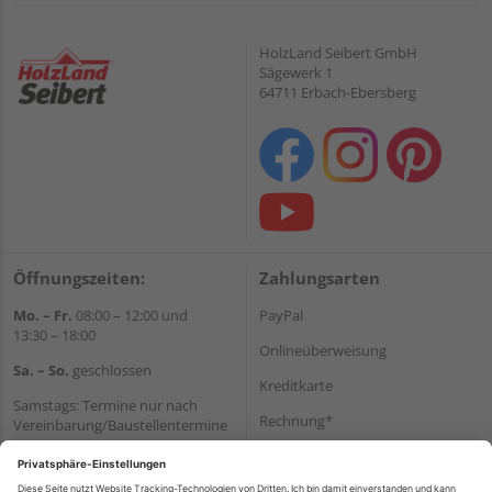
HolzLand Seibert GmbH
Sägewerk 1
64711 Erbach-Ebersberg
Öffnungszeiten:
Zahlungsarten
Mo. – Fr.
08:00 – 12:00 und
PayPal
13:30 – 18:00
Onlineüberweisung
Sa. – So.
geschlossen
Kreditkarte
Samstags: Termine nur nach
Rechnung*
Vereinbarung/Baustellentermine
Wir helfen Ihnen gerne
*Bonität vorausgesetzt
weiter
Versand