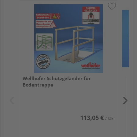
Wel
Sch
Wellhöfer Schutzgeländer für
Bodentreppe
Pas
113,05 €
/ Stk.