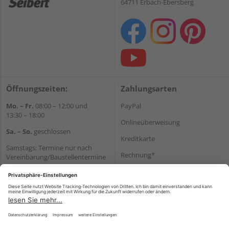
64711 Erbach-Ebersberg
Öffnungszeiten:
Zahlungsarten
Mo. – Fr.
08:00 – 12:00 und
PayPal
13:30 – 18:00
Onlineüberweisung
Sa. – So.
geschlossen
Kreditkarte
Samstags: Termine nur nach
Rechnung*
Vereinbarung/Baustellentermine
Wir helfen Ihnen gerne
*Bonität vorausgesetzt
weiter
Versand
Tel.:
+49 6062 956180
Versandkosten
E-Mail:
shop@holzland-seibert.de