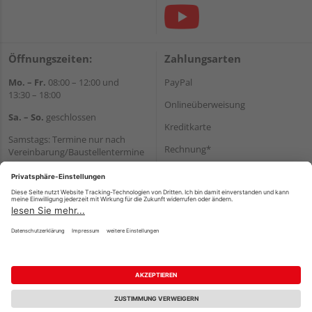
Öffnungszeiten:
Zahlungsarten
Mo. – Fr.
08:00 – 12:00 und
PayPal
13:30 – 18:00
Onlineüberweisung
Sa. – So.
geschlossen
Kreditkarte
Samstags: Termine nur nach
Rechnung*
Vereinbarung/Baustellentermine
Wir helfen Ihnen gerne
*Bonität vorausgesetzt
weiter
Versand
Tel.:
+49 6062 956180
Versandkosten
E-Mail:
shop@holzland-seibert.de
Impressum
AGB
Widerruf
Datenschutz
Reservierungsbedingungen
Vertrag widerrufen