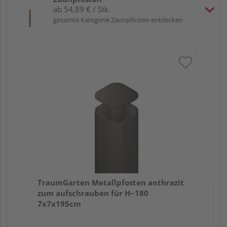
ab 54,89 € / Stk.
gesamte Kategorie Zaunpfosten entdecken
Tr
EX
Meh
TraumGarten Metallpfosten anthrazit
zum aufschrauben für H~180
7x7x195cm