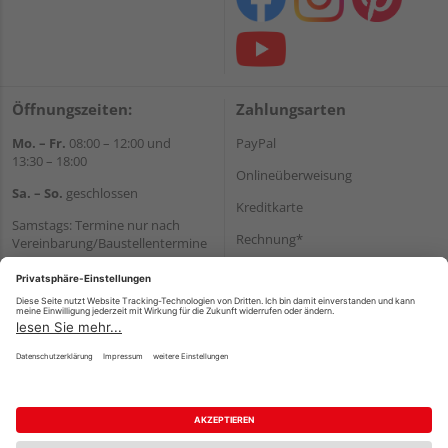
Öffnungszeiten:
Zahlungsarten
Mo. – Fr.
08:00 – 12:00 und
PayPal
13:30 – 18:00
Onlineüberweisung
Sa. – So.
geschlossen
Kreditkarte
Samstags: Termine nur nach
Rechnung*
Vereinbarung/Baustellentermine
Wir helfen Ihnen gerne
*Bonität vorausgesetzt
weiter
Versand
Tel.:
+49 6062 956180
Versandkosten
E-Mail:
shop@holzland-seibert.de
Impressum
AGB
Widerruf
Datenschutz
Reservierungsbedingungen
Vertrag widerrufen