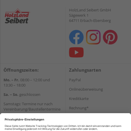
HolzLand Seibert GmbH
Sägewerk 1
64711 Erbach-Ebersberg
Öffnungszeiten:
Zahlungsarten
Mo. – Fr.
08:00 – 12:00 und
PayPal
13:30 – 18:00
Onlineüberweisung
Sa. – So.
geschlossen
Kreditkarte
Samstags: Termine nur nach
Rechnung*
Vereinbarung/Baustellentermine
Wir helfen Ihnen gerne
*Bonität vorausgesetzt
weiter
Versand
Tel.:
+49 6062 956180