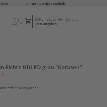
türen
Hochwertiges Bauholz
Mein Standort:
Jetzt angeben
un Fichte KDI KD grau "Garbsen"
n
 Standardelement gerade