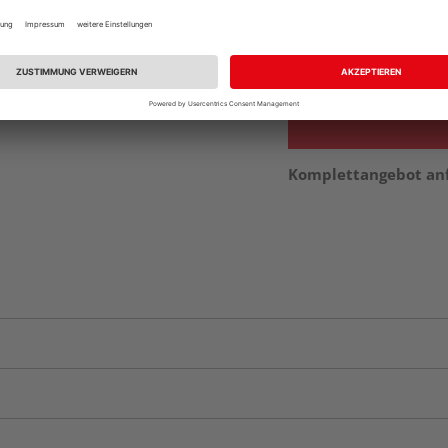
Beim Händler 
Auf Vorbestellun
vue.ads.priceMerch
Komplettangebot an