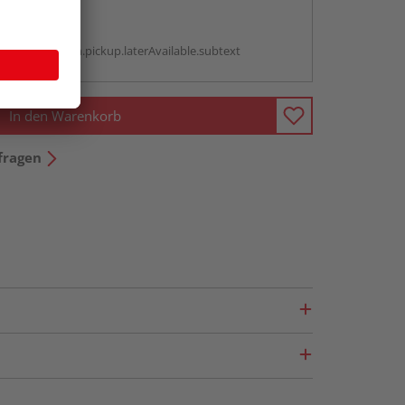
abholen
g:
antBox.option.pickup.laterAvailable.subtext
In den Warenkorb
fragen