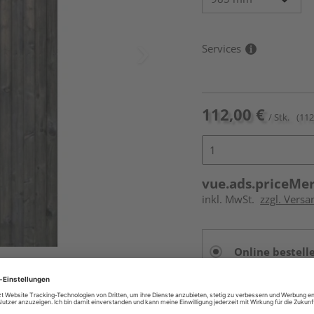
Services
112,00 €
/ Stk.
(112
vue.ads.priceMe
inkl. MwSt.
zzgl. Versa
Online bestell
Auf Vorbestellun
vue.ads.priceMerch