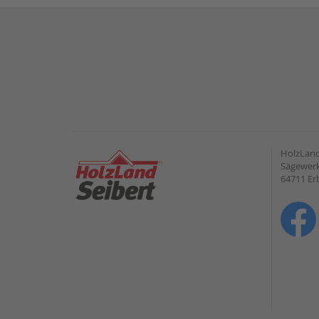
HolzLan
Sägewerk
64711 Er