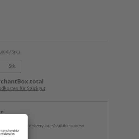
,00 € / Stk.)
Stk.
rchantBox.total
ndkosten für Stückgut
en
g:
antBox.option.delivery.laterAvailable.subtext