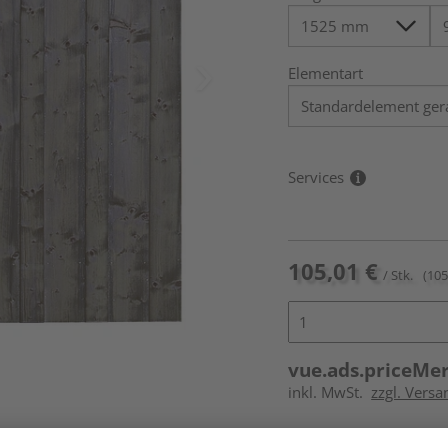
Elementart
Services
105,01 €
/ Stk.
(105
vue.ads.priceMe
inkl. MwSt.
zzgl. Versa