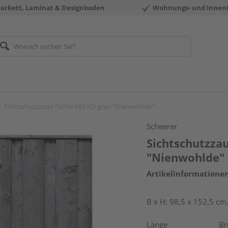
Parkett, Laminat & Designboden
Wohnungs- und Innen
Sichtschutzzaun Fichte KDI KD grau "Nienwohlde"
Scheerer
Sichtschutzzau
"Nienwohlde"
Artikelinformatione
B x H: 98,5 x 152,5 cm
Länge
Br