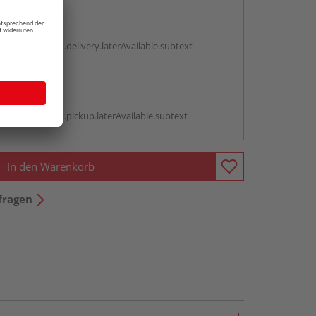
en
g:
antBox.option.delivery.laterAvailable.subtext
abholen
g:
antBox.option.pickup.laterAvailable.subtext
In den Warenkorb
fragen