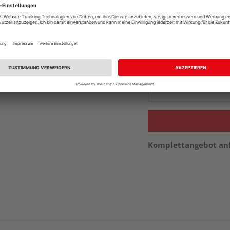
Online bestell
Auf Vorbestellun
vue.ads.priceMerch
Beim Händler 
Auf Vorbestellun
vue.ads.priceMerch
Komplettangebot an