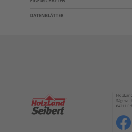
EIGENSCHAFTEN
DATENBLÄTTER
HolzLan
Sägewerk
64711 Er