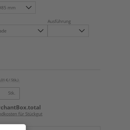
Ausführung
,01 € / Stk.)
Stk.
rchantBox.total
ndkosten für Stückgut