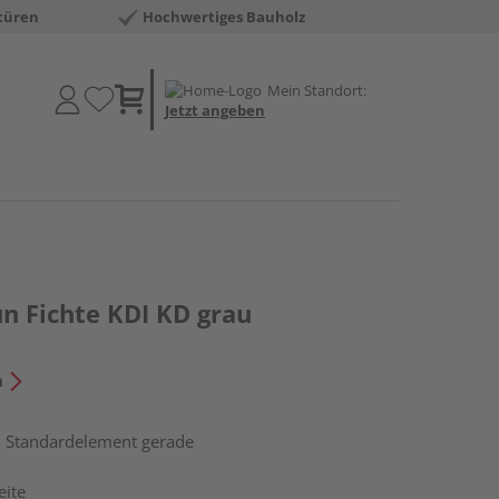
türen
Hochwertiges Bauholz
Mein Standort:
Jetzt angeben
n Fichte KDI KD grau
n
, Standardelement gerade
eite