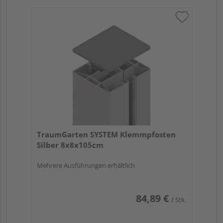
Tr
An
Meh
TraumGarten SYSTEM Klemmpfosten
Silber 8x8x105cm
Mehrere Ausführungen erhältlich
84,89 €
/ Stk.