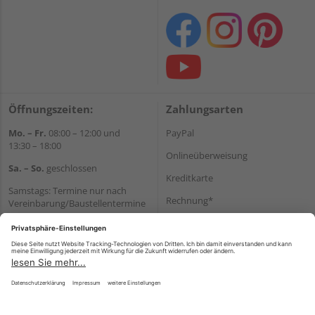
Öffnungszeiten:
Zahlungsarten
Mo. – Fr.
08:00 – 12:00 und
PayPal
13:30 – 18:00
Onlineüberweisung
Sa. – So.
geschlossen
Kreditkarte
Samstags: Termine nur nach
Rechnung*
Vereinbarung/Baustellentermine
Wir helfen Ihnen gerne
*Bonität vorausgesetzt
weiter
Versand
Tel.:
+49 6062 956180
Versandkosten
E-Mail:
shop@holzland-seibert.de