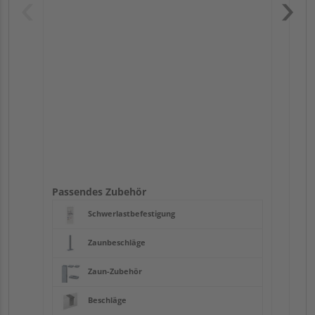
Pas
Passendes Zubehör
Schwerlastbefestigung
Zaunbeschläge
Zaun-Zubehör
Beschläge