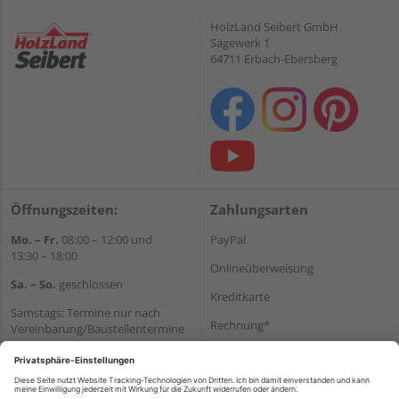
HolzLand Seibert GmbH
Sägewerk 1
64711 Erbach-Ebersberg
Öffnungszeiten:
Zahlungsarten
Mo. – Fr.
08:00 – 12:00 und
PayPal
13:30 – 18:00
Onlineüberweisung
Sa. – So.
geschlossen
Kreditkarte
Samstags: Termine nur nach
Rechnung*
Vereinbarung/Baustellentermine
Wir helfen Ihnen gerne
*Bonität vorausgesetzt
weiter
Versand
Tel.:
+49 6062 956180