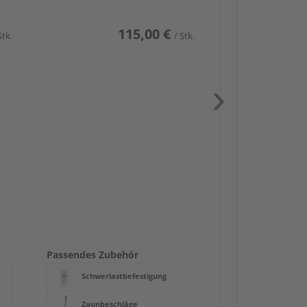
115,00 €
Stk.
/ Stk.
Passendes Zube
Schwerlast
Zaun-Zube
Zaunbesch
Beschläge
Passendes Zubehör
Schwerlastbefestigung
Zaunbeschläge