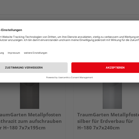
aumGarten Metallpfosten
TraumGarten Metallpfost
thrazit zum aufschrauben
silber für Erdverbau für
r H~180 7x7x195cm
H~180 7x7x240cm