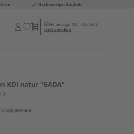
türen
Hochwertiges Bauholz
Mein Standort:
Jetzt angeben
un KDI natur "GADA"
n
, Schrägelement