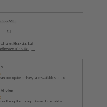
,00 € / Stk.)
Stk.
rchantBox.total
ndkosten für Stückgut
en
g:
antBox.option.delivery.laterAvailable.subtext
abholen
g:
antBox.option.pickup.laterAvailable.subtext