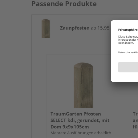
Passende Produkte
Zaunpfosten
ab 15,95 € / Stk.
TraumGarten Pfosten
Tr
SELECT kdi, gerundet, mit
an
Dom 9x9x105cm
fü
Mehrere Ausführungen erhältlich