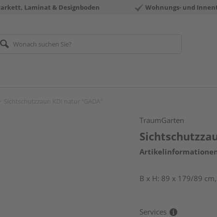
Parkett, Laminat & Designboden
Wohnungs- und Innen
Sichtschutzzaun KDI natur "GADA"
TraumGarten
Sichtschutzza
Artikelinformatione
B x H: 89 x 179/89 cm
Services