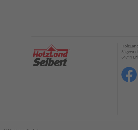
HolzLan
Sägewerk
64711 Er
©
HolzLand GmbH