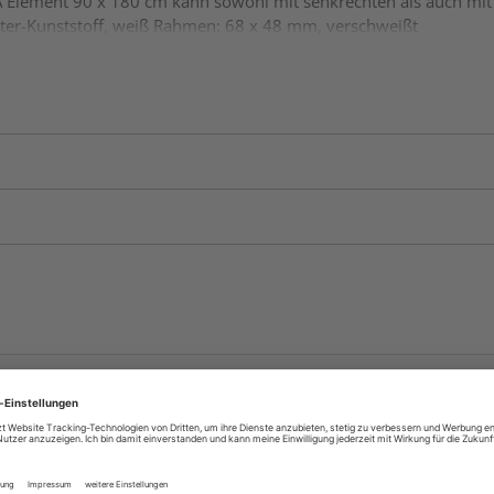
A Element 90 x 180 cm kann sowohl mit senkrechten als auch mit
er-Kunststoff, weiß Rahmen: 68 x 48 mm, verschweißt