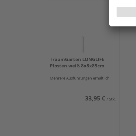
TraumGarten LONGLIFE
Pfosten weiß 8x8x85cm
Mehrere Ausführungen erhältlich
33,95 €
/ Stk.