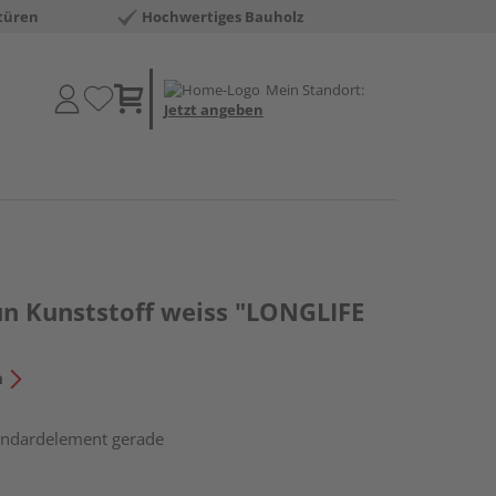
türen
Hochwertiges Bauholz
Mein Standort:
Jetzt angeben
un Kunststoff weiss "LONGLIFE
n
tandardelement gerade