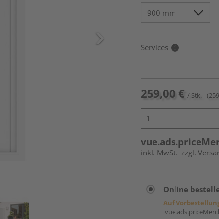
Services
259,00 €
/ Stk.
(259
vue.ads.priceMe
inkl. MwSt.
zzgl. Versa
Online bestell
Auf Vorbestellun
vue.ads.priceMerch