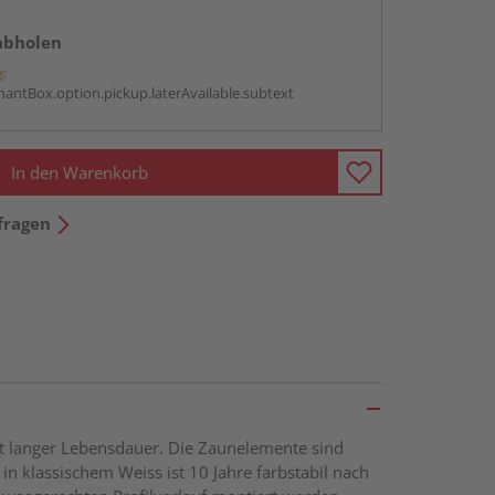
abholen
g:
antBox.option.pickup.laterAvailable.subtext
In den Warenkorb
fragen
it langer Lebensdauer. Die Zaunelemente sind
in klassischem Weiss ist 10 Jahre farbstabil nach