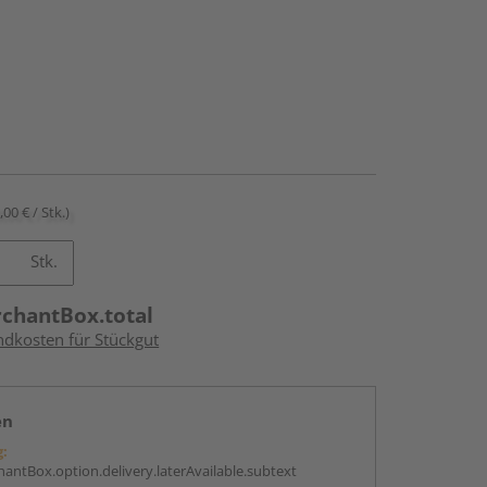
,00 € / Stk.)
Stk.
rchantBox.total
ndkosten für Stückgut
en
g:
antBox.option.delivery.laterAvailable.subtext