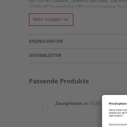
ISO 105 A3. Qualität: „Made in Germany" Das RIV
LONGLIFE Systemhöhe 180 cm hochwertiger Fenst
Mehr anzeigen
EIGENSCHAFTEN
DATENBLÄTTER
Passende Produkte
Zaunpfosten
ab 33,95 € / Stk.