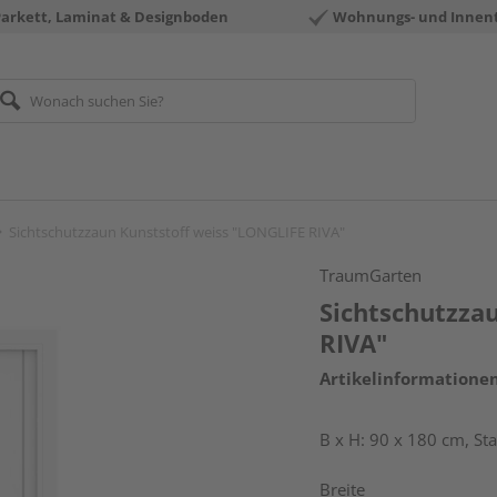
Parkett, Laminat & Designboden
Wohnungs- und Innen
Sichtschutzzaun Kunststoff weiss "LONGLIFE RIVA"
TraumGarten
Sichtschutzza
RIVA"
Artikelinformatione
B x H: 90 x 180 cm, S
Breite