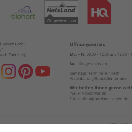
d Seibert GmbH
Öffnungszeiten:
 1
Mo. – Fr.
08:00 – 12:00 und 13:30 – 
bach-Ebersberg
Sa. – So.
geschlossen
Samstags: Termine nur nach
Vereinbarung/Baustellentermine
Wir helfen Ihnen gerne wei
Tel.:
+49 6062 956180
E-Mail:
shop@holzland-seibert.de
Impressum
AGB
Wider