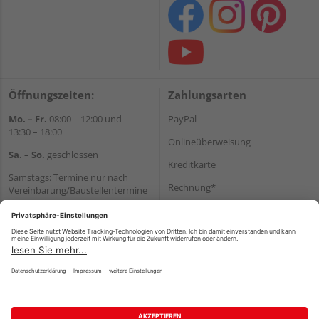
Öffnungszeiten:
Zahlungsarten
Mo. – Fr.
08:00 – 12:00 und
PayPal
13:30 – 18:00
Onlineüberweisung
Sa. – So.
geschlossen
Kreditkarte
Samstags: Termine nur nach
Rechnung*
Vereinbarung/Baustellentermine
Wir helfen Ihnen gerne
*Bonität vorausgesetzt
weiter
Versand
Tel.:
+49 6062 956180
Versandkosten
E-Mail:
shop@holzland-seibert.de
Impressum
AGB
Widerruf
Datenschutz