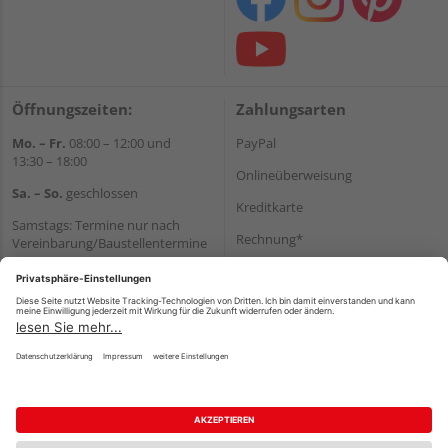
Öffnungszeiten:
Zahlungsarten
Mo. – Fr.
08:00 – 12:00 und
PayPal
13:30 – 18:00
Onlineüberweisung
Sa. – So.
geschlossen
Kreditkarte
Samstags: Termine nur nach
Rechnung*
Vereinbarung/Baustellentermine
Wir helfen Ihnen gerne
*Bonität vorausgesetzt
weiter
Versand
Tel.:
+49 6062 956180
Versandkosten
E-Mail:
shop@holzland-seibert.de
Impressum
AGB
Widerruf
Datenschutz
Reservierungsbedingungen
Vertrag widerrufen