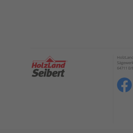
HolzLan
Sägewerk
64711 Er