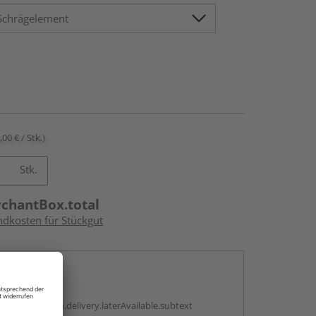
,00 € / Stk.)
Stk.
rchantBox.total
ndkosten für Stückgut
en
g:
antBox.option.delivery.laterAvailable.subtext