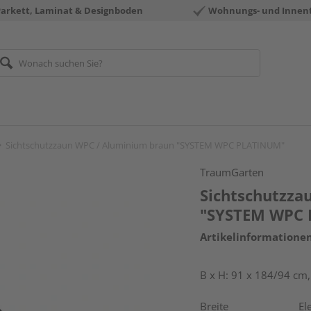
Parkett, Laminat & Designboden
Wohnungs- und Innen
Sichtschutzzaun WPC / Aluminium braun "SYSTEM WPC PLATINUM"
TraumGarten
Sichtschutzza
"SYSTEM WPC
Artikelinformatione
B x H: 91 x 184/94 cm
Breite
El