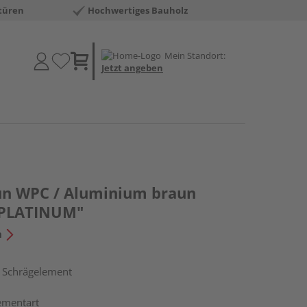
türen
Hochwertiges Bauholz
Mein Standort:
Jetzt angeben
un WPC / Aluminium braun
 PLATINUM"
n
, Schrägelement
ementart