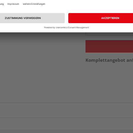
Beim Händler 
Auf Vorbestellun
vue.ads.priceMerch
Komplettangebot an