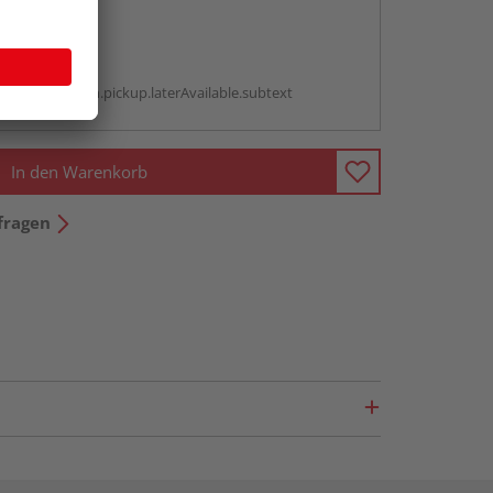
abholen
g:
antBox.option.pickup.laterAvailable.subtext
In den Warenkorb
fragen