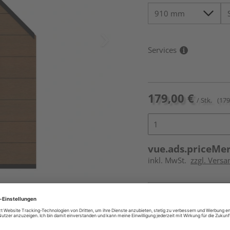
Services
179,00 €
/ Stk.
(179
vue.ads.priceMe
inkl. MwSt.
zzgl. Versa
Online bestell
Auf Vorbestellun
vue.ads.priceMerch