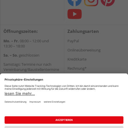
Öffnungszeiten:
Zahlungsarten
Mo. – Fr.
08:00 – 12:00 und
PayPal
13:30 – 18:00
Onlineüberweisung
Sa. – So.
geschlossen
Kreditkarte
Samstags: Termine nur nach
Rechnung*
Vereinbarung/Baustellentermine
Wir helfen Ihnen gerne
*Bonität vorausgesetzt
weiter
Versand
Tel.:
+49 6062 956180
Versandkosten
E-Mail:
shop@holzland-seibert.de
Impressum
AGB
Widerruf
Datenschutz
Reservierungsbedingungen
Vertrag widerrufen