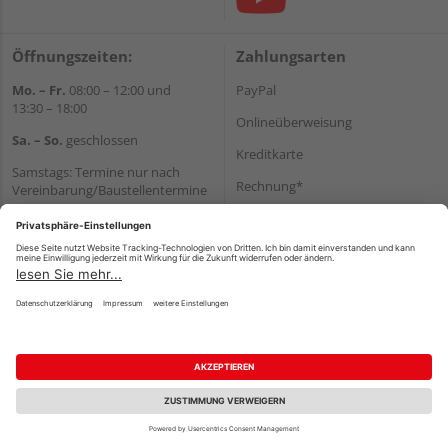
Öffnungszeiten:
Zahlungsarten
Mo. – Fr.
08:00 – 12:00 und
PayPal
13:30 – 18:00
Onlineüberweisung
Sa. – So.
geschlossen
Kreditkarte
Samstags: Termine nur nach
Rechnung*
Vereinbarung/Baustellentermine
Wir helfen Ihnen gerne
*Bonität vorausgesetzt
weiter
Versand
Tel.:
+49 6062 956180
Versandkosten
E-Mail:
shop@holzland-seibert.de
Impressum
AGB
Widerruf
Datenschutz
Reservierungsbedingungen
Vertrag widerrufen
©
HolzLand GmbH