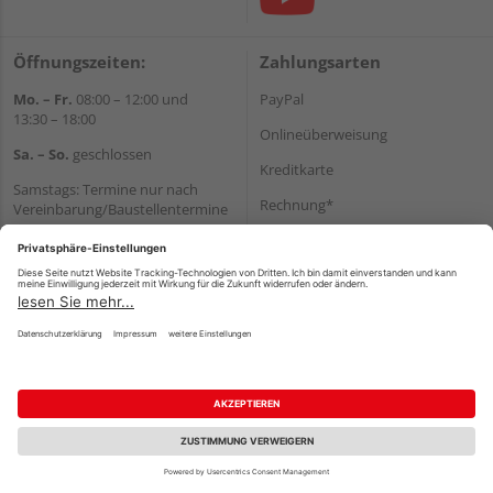
Öffnungszeiten:
Zahlungsarten
Mo. – Fr.
08:00 – 12:00 und
PayPal
13:30 – 18:00
Onlineüberweisung
Sa. – So.
geschlossen
Kreditkarte
Samstags: Termine nur nach
Rechnung*
Vereinbarung/Baustellentermine
Wir helfen Ihnen gerne
*Bonität vorausgesetzt
weiter
Versand
Tel.:
+49 6062 956180
Versandkosten
E-Mail:
shop@holzland-seibert.de
Impressum
AGB
Widerruf
Datenschutz
Reservierungsbedingungen
Vertrag widerrufen
©
HolzLand GmbH