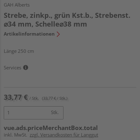
GAH Alberts
Strebe, zinkp., grün Kst.b., Strebenst.
⌀34 mm, Schelle⌀38 mm
Artikelinformationen
Länge 250 cm
Services
33,77 €
/ Stk.
(33,77 € / Stk.)
Stk.
vue.ads.priceMerchantBox.total
inkl. MwSt.
zzgl. Versandkosten für Langgut