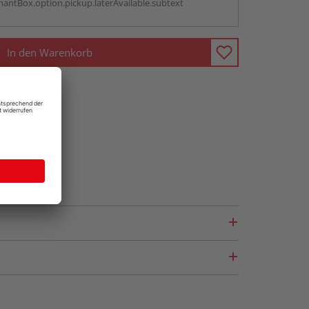
antBox.option.pickup.laterAvailable.subtext
In den Warenkorb
fragen