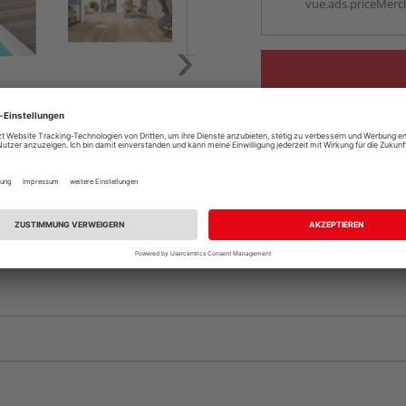
vue.ads.priceMerch
Komplettangebot an