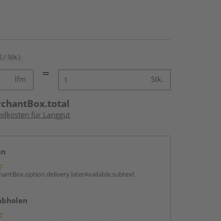
€ / Stk.)
lfm
Stk.
rchantBox.total
andkosten für Langgut
en
g:
antBox.option.delivery.laterAvailable.subtext
abholen
g: