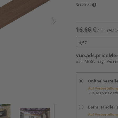
Services
16,66 €
/ lfm
(76,14 
vue.ads.priceMe
inkl. MwSt.
zzgl. Vers
Online bestell
Auf Vorbestellun
vue.ads.priceMerch
Beim Händler 
Auf Vorbestellun