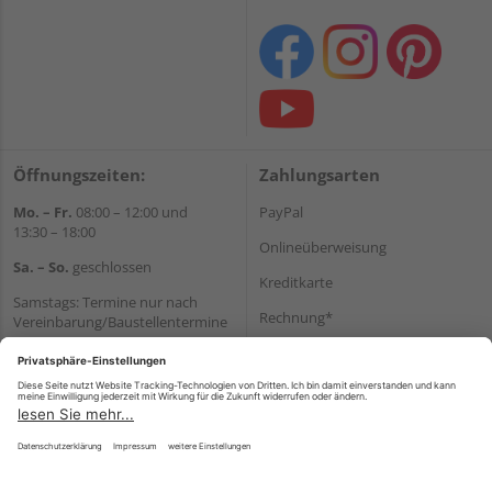
Öffnungszeiten:
Zahlungsarten
Mo. – Fr.
08:00 – 12:00 und
PayPal
13:30 – 18:00
Onlineüberweisung
Sa. – So.
geschlossen
Kreditkarte
Samstags: Termine nur nach
Rechnung*
Vereinbarung/Baustellentermine
Wir helfen Ihnen gerne
*Bonität vorausgesetzt
weiter
Versand
Tel.:
+49 6062 956180
Versandkosten
E-Mail:
shop@holzland-seibert.de