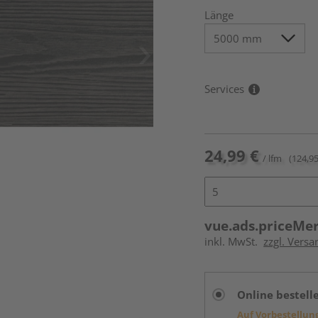
Länge
Services
24,99 €
/ lfm
(124,95
vue.ads.priceMe
inkl. MwSt.
zzgl. Vers
Online bestell
Auf Vorbestellun