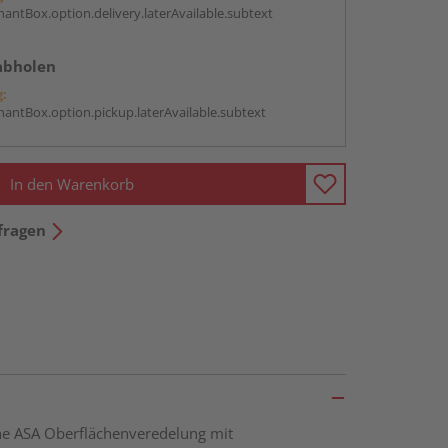
antBox.option.delivery.laterAvailable.subtext
abholen
g:
antBox.option.pickup.laterAvailable.subtext
In den Warenkorb
fragen
he ASA Oberflächenveredelung mit