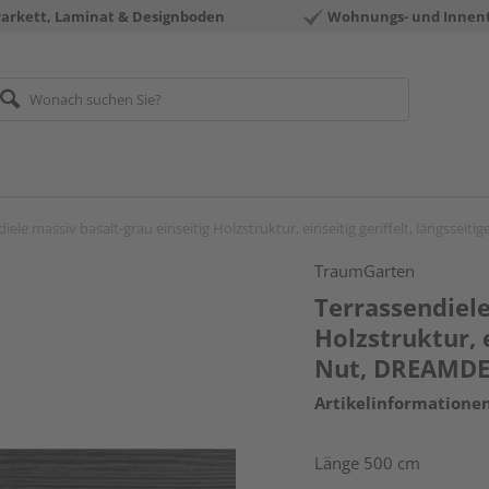
Parkett, Laminat & Designboden
Wohnungs- und Innen
iele massiv basalt-grau einseitig Holzstruktur, einseitig geriffelt, längss
TraumGarten
Terrassendiele
Holzstruktur, e
Nut, DREAMDE
Artikelinformatione
Länge 500 cm