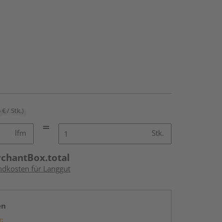
 € / Stk.)
lfm
Stk.
rchantBox.total
andkosten für Langgut
en
g: