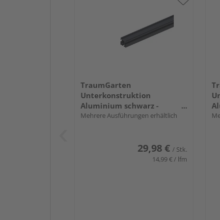
TraumGarten
T
Unterkonstruktion
Un
Aluminium schwarz -
Al
DREAMDECK WPC
Mehrere Ausführungen erhältlich
D
Me
29,98 €
/ Stk.
14,99 € / lfm