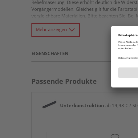
Reliefmaserung. Diese erhöht deutlich die Wider
Vorgängermodellen. Gleiches gilt für die Farbstab
vergleichbare Materialien. Bitte beachten Sie: B
schwanken.
Mehr anzeigen
EIGENSCHAFTEN
Passende Produkte
Unterkonstruktion
ab 19,98 € / St