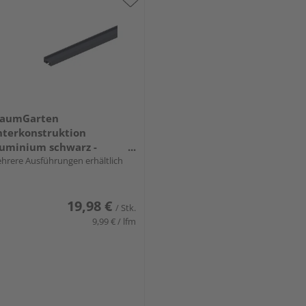
raumGarten
terkonstruktion
uminium schwarz -
REAMDECK WPC
hrere Ausführungen erhältlich
19,98 €
/ Stk.
9,99 € / lfm