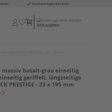
türen
Hochwertiges Bauholz
Mein Standort:
Jetzt angeben
eitige Nut, DREAMDECK PRESTIGE - 23 x 195 mm
 massiv basalt-grau einseitig
inseitig geriffelt, längsseitige
CK PRESTIGE - 23 x 195 mm
n