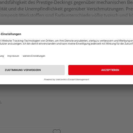
standsfähigkeit des Prestige-Deckings gegenüber mechanischen B
ilität und die Unempfindlichkeit gegenüber Verschmutzungen. Prest
ei Komposit-Werkstoffen sind Farbunterschiede völlig typisch und
k.