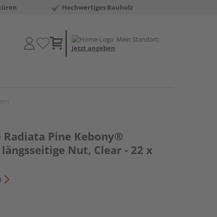
türen
Hochwertiges Bauholz
Mein Standort:
Jetzt angeben
2 mm
e Radiata Pine Kebony®
, längsseitige Nut, Clear - 22 x
n