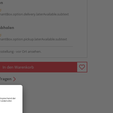
en
g:
antBox.option.delivery.laterAvailable.subtext
abholen
g:
antBox.option.pickup.laterAvailable.subtext
sstellung - vor Ort ansehen.
In den Warenkorb
fragen