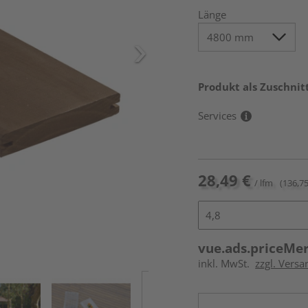
Länge
Produkt als Zuschnit
Services
28,49 €
/ lfm
(136,75
vue.ads.priceMe
inkl. MwSt.
zzgl. Vers