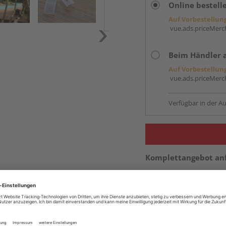
Online bestell
Auf Vorbestellun
vue.ads.priceMerch
Beim Händler 
Auf Vorbestellun
vue.ads.priceMerch
Verfügbar in der Au
Komplettangebot an