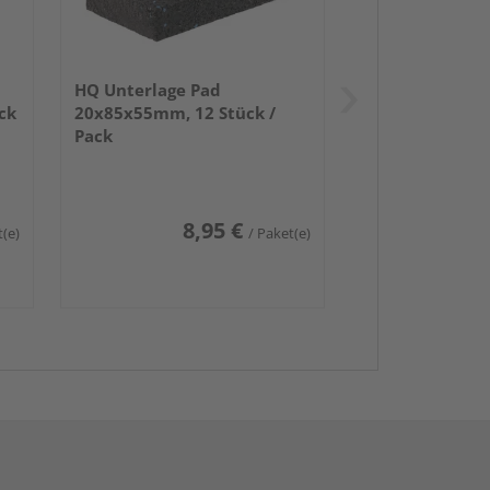
HQ Unterlage Pad
ck
20x85x55mm, 12 Stück /
Pack
8,95 €
t(e)
/ Paket(e)