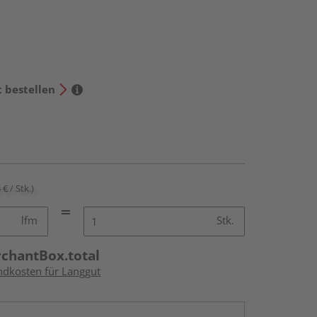
t bestellen
 € / Stk.)
lfm
Stk.
rchantBox.total
andkosten für Langgut