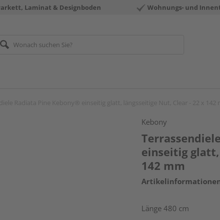
Parkett, Laminat & Designboden
Wohnungs- und Innen
iele Radiata Pine Kebony® einseitig glatt, längsseitige Nut, Clear - 22 x 14
Kebony
Terrassendiel
einseitig glatt
142 mm
Artikelinformatione
Länge 480 cm