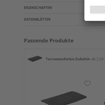
EIGENSCHAFTEN
DATENBLÄTTER
Passende Produkte
Terrassendielen-Zubehör
ab 7,50 €