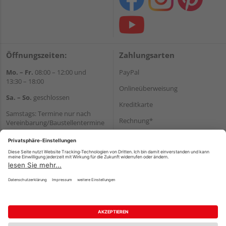
Öffnungszeiten:
Zahlungsarten
Mo. – Fr.
08:00 – 12:00 und
PayPal
13:30 – 18:00
Onlineüberweisung
Sa. – So.
geschlossen
Kreditkarte
Samstags: Termine nur nach
Rechnung*
Vereinbarung/Baustellentermine
Wir helfen Ihnen gerne
*Bonität vorausgesetzt
weiter
Versand
Tel.:
+49 6062 956180
Versandkosten
E-Mail:
shop@holzland-seibert.de
Impressum
AGB
Widerruf
Datenschutz
Reservierungsbedingungen
Vertrag widerrufen