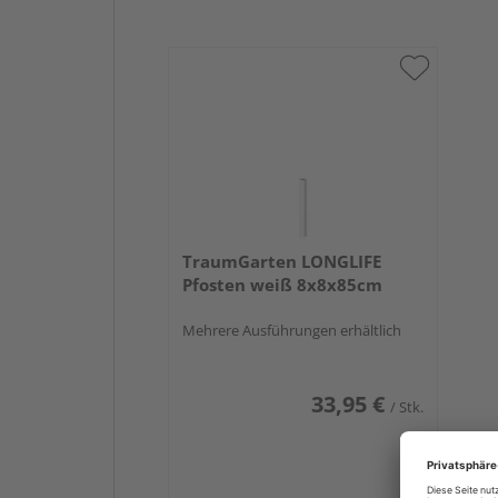
TraumGarten LONGLIFE
Pfosten weiß 8x8x85cm
Mehrere Ausführungen erhältlich
33,95 €
/ Stk.