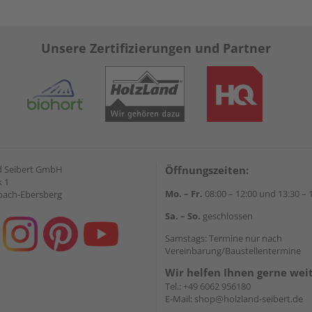
Unsere Zertifizierungen und Partner
d Seibert GmbH
Öffnungszeiten:
 1
Mo. – Fr.
08:00 – 12:00 und 13:30 – 
bach-Ebersberg
Sa. – So.
geschlossen
Samstags: Termine nur nach
Vereinbarung/Baustellentermine
Wir helfen Ihnen gerne wei
Tel.:
+49 6062 956180
E-Mail:
shop@holzland-seibert.de