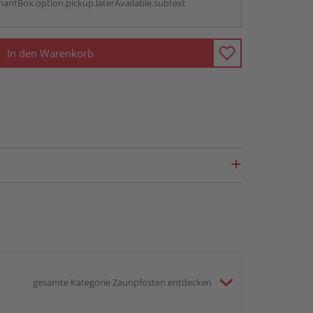
antBox.option.pickup.laterAvailable.subtext
In den Warenkorb
gesamte Kategorie Zaunpfosten entdecken