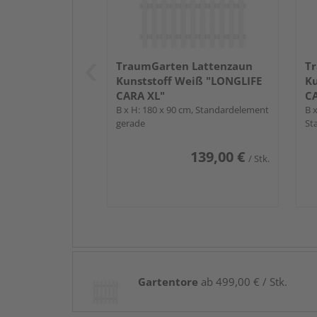
TraumGarten Lattenzaun
T
Kunststoff Weiß "LONGLIFE
Ku
CARA XL"
CA
B x H: 180 x 90 cm, Standardelement
B 
gerade
St
139,00 €
/ Stk.
Gartentore
ab 499,00 € / Stk.