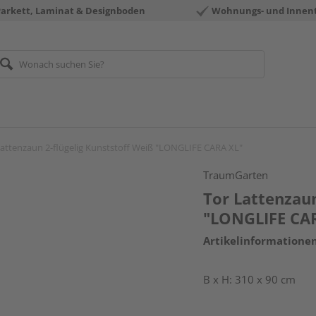
Parkett, Laminat & Designboden
Wohnungs- und Innen
Lattenzaun 2-flügelig Kunststoff Weiß "LONGLIFE CARA XL"
TraumGarten
Tor Lattenzaun
"LONGLIFE CA
Artikelinformatione
B x H: 310 x 90 cm