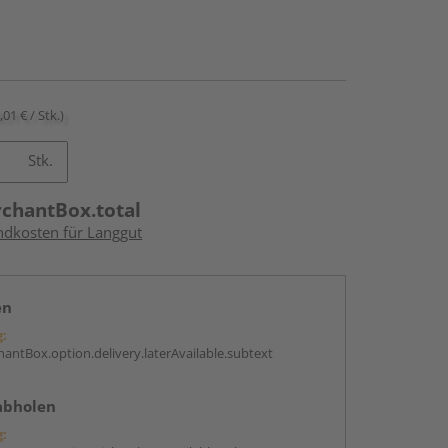
,01 € / Stk.)
Stk.
rchantBox.total
andkosten für Langgut
en
g:
antBox.option.delivery.laterAvailable.subtext
abholen
g: