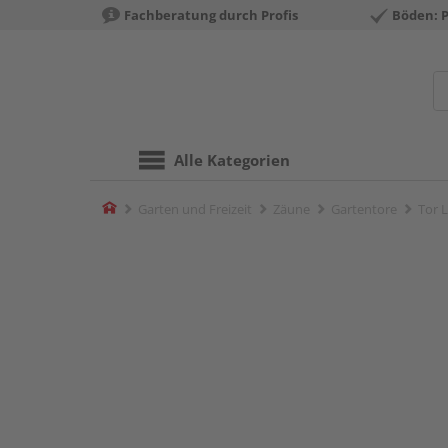
Fachberatung durch Profis
Böden: 
Alle Kategorien
Home
Garten und Freizeit
Zäune
Gartentore
Tor 