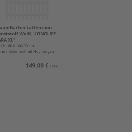
raumGarten Lattenzaun
nststoff Weiß "LONGLIFE
RA XL"
x H: 180 x 100/90 cm,
andardelement mit Hochbogen
149,00 €
/ Stk.