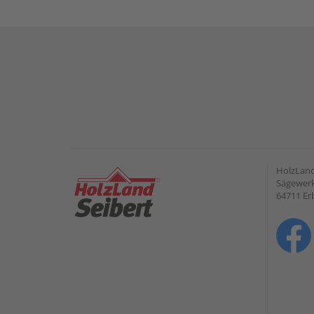
HolzLan
Sägewerk
64711 Er