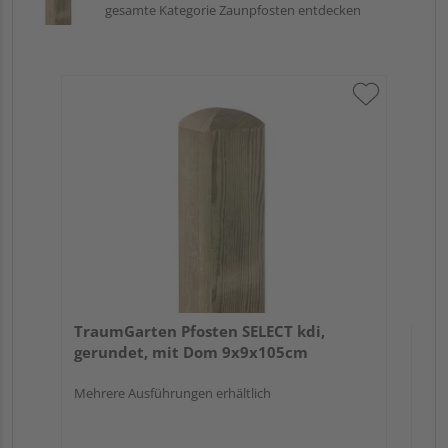
gesamte Kategorie Zaunpfosten entdecken
Tr
zu
7x
TraumGarten Pfosten SELECT kdi,
gerundet, mit Dom 9x9x105cm
Mehrere Ausführungen erhältlich