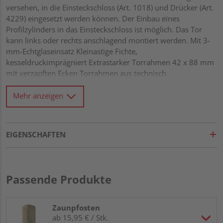
versehen, in die Einsteckschloss (Art. 1018) und Drücker (Art.
4229) eingesetzt werden können. Der Einbau eines
Profilzylinders in das Einsteckschloss ist möglich. Das Tor
kann links oder rechts anschlagend montiert werden. Mit 3-
mm-Echtglaseinsatz Kleinastige Fichte,
kesseldruckimprägniert Extrastarker Torrahmen 42 x 88 mm
mit verzapften Ecken Torrahmen aus technisch
vorgetrocknetem Massivholz Wasserablauflöcher und
Drainagenut im unteren Rahmen Rundkanten-Profile 18 x
Mehr anzeigen
121 mm mit extratiefer Trocknungsnut von 15 mm Alle
Verbindungen aus Edelstahl
EIGENSCHAFTEN
Passende Produkte
Zaunpfosten
ab 15,95 € / Stk.