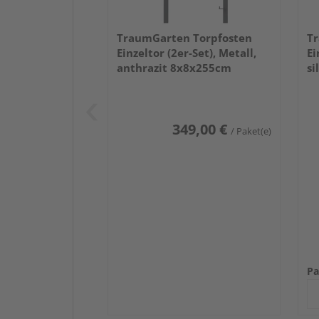
TraumGarten Torpfosten
Tr
Einzeltor (2er-Set), Metall,
Ei
anthrazit 8x8x255cm
si
349,00 €
/ Paket(e)
Pa