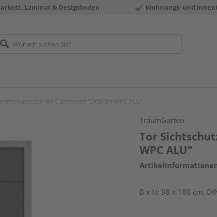
Parkett, Laminat & Designboden
Wohnungs- und Innen
Sichtschutzzaun WPC anthrazit "DESIGN WPC ALU"
TraumGarten
Tor Sichtschu
WPC ALU"
Artikelinformatione
B x H: 98 x 180 cm, DIN