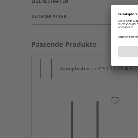
EIGENSCHAFTEN
DATENBLÄTTER
Passende Produkte
Zaunpfosten
ab 349,00 € / Paket(e)