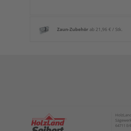
Zaun-Zubehör
ab 21,96 € / Stk.
HolzLan
Sägewerk
64711 Er