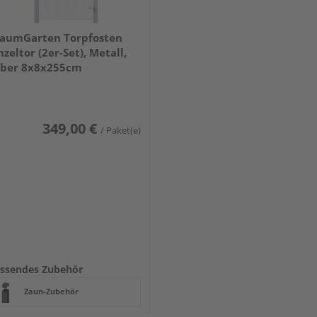
aumGarten Torpfosten
nzeltor (2er-Set), Metall,
lber 8x8x255cm
349,00 €
/ Paket(e)
ssendes Zubehör
Zaun-Zubehör