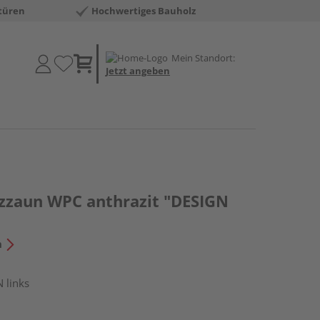
türen
Hochwertiges Bauholz
Mein Standort:
Jetzt angeben
tzzaun WPC anthrazit "DESIGN
n
 links