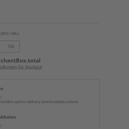
,00 € / Stk.)
Stk.
rchantBox.total
ndkosten für Stückgut
en
g:
antBox.option.delivery.laterAvailable.subtext
abholen
g: